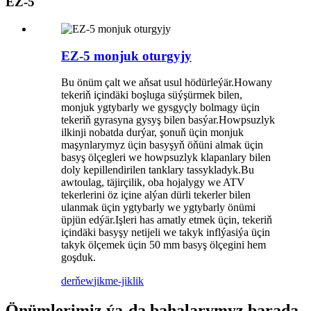
EZ-5
EZ-5 monjuk oturgyjy
Bu önüm çalt we aňsat usul hödürleýär.Howany
tekeriň içindäki boşluga süýşürmek bilen,
monjuk ygtybarly we gysgyçly bolmagy üçin
tekeriň gyrasyna gysyş bilen basýar.Howpsuzlyk
ilkinji nobatda durýar, şonuň üçin monjuk
maşynlarymyz üçin basyşyň öňüni almak üçin
basyş ölçegleri we howpsuzlyk klapanlary bilen
doly kepillendirilen tanklary tassykladyk.Bu
awtoulag, täjirçilik, oba hojalygy we ATV
tekerlerini öz içine alýan dürli tekerler bilen
ulanmak üçin ygtybarly we ygtybarly önümi
üpjün edýär.Işleri has amatly etmek üçin, tekeriň
içindäki basyşy netijeli we takyk inflýasiýa üçin
takyk ölçemek üçin 50 mm basyş ölçegini hem
goşduk.
derňew
jikme-jiklik
Önümlerimiz ýa-da bahalarymyz barada