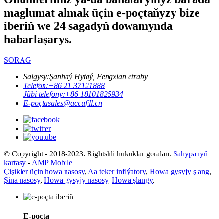
maglumat almak üçin e-poçtaňyzy bize
iberiň we 24 sagadyň dowamynda
habarlaşarys.
SORAG
Salgysy:
Şanhaý Hytaý, Fengxian etraby
Telefon:
+86 21 37121888
Jübi telefony:
+86 18101825934
E-poçta
sales@accufill.cn
© Copyright - 2018-2023: Rightshli hukuklar goralan.
Sahypanyň
kartasy
-
AMP Mobile
Çişikler üçin howa nasosy
,
Aa teker inflýatory
,
Howa gysyjy şlang
,
Şina nasosy
,
Howa gysyjy nasosy
,
Howa şlangy
,
E-poçta