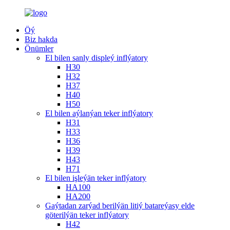
Öý
Biz hakda
Önümler
El bilen sanly displeý inflýatory
H30
H32
H37
H40
H50
El bilen aýlanýan teker inflýatory
H31
H33
H36
H39
H43
H71
El bilen işleýän teker inflýatory
HA100
HA200
Gaýtadan zarýad berilýän litiý batareýasy elde
göterilýän teker inflýatory
H42