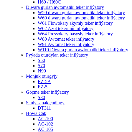
H60 / H60C
Diwara gurlan awtomatiki teker inflýatory
W50 diwara gurlan awtomatiki teker inflýatory
W60 diwara gurlan awtomatiki teker inflýatory
W61 Flowokary akymly teker inflýatory
W62 Azot tekeriniň inflýatory
W64 Pressokary basyşly teker inflýatory
W80 Awtomat teker inflýatory
W91 Awtomat teker inflýatory
W110 Diwara gurlan awtomatiki teker inflýatory
Pyýada oturdylan teker inflýatory
S50
S70
N90
Monjuk oturgyjy
EZ-5A
EZ-5
Göçme teker inflýatory
S80
Sanly sapak çuňlugy
DT311
Howa Çak
AC-100
AC-102
AC-105