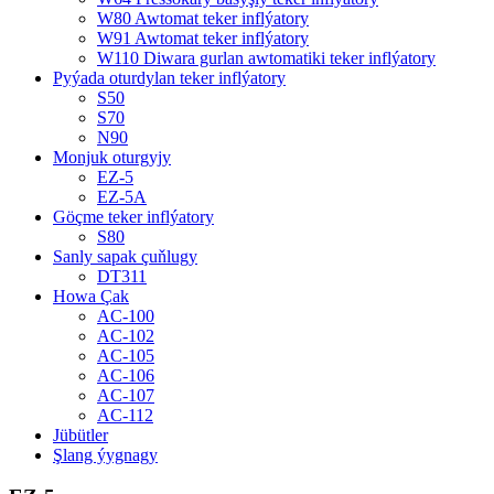
W80 Awtomat teker inflýatory
W91 Awtomat teker inflýatory
W110 Diwara gurlan awtomatiki teker inflýatory
Pyýada oturdylan teker inflýatory
S50
S70
N90
Monjuk oturgyjy
EZ-5
EZ-5A
Göçme teker inflýatory
S80
Sanly sapak çuňlugy
DT311
Howa Çak
AC-100
AC-102
AC-105
AC-106
AC-107
AC-112
Jübütler
Şlang ýygnagy