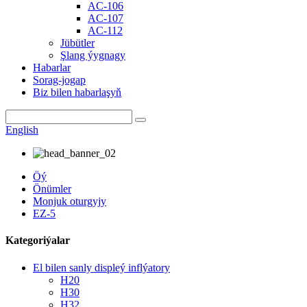
AC-106
AC-107
AC-112
Jübütler
Şlang ýygnagy
Habarlar
Sorag-jogap
Biz bilen habarlaşyň
English
Öý
Önümler
Monjuk oturgyjy
EZ-5
Kategoriýalar
El bilen sanly displeý inflýatory
H20
H30
H32