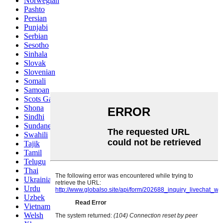
Norwegian
Pashto
Persian
Punjabi
Serbian
Sesotho
Sinhala
Slovak
Slovenian
Somali
Samoan
Scots Gaelic
Shona
Sindhi
Sundanese
Swahili
Tajik
Tamil
Telugu
Thai
Ukrainian
Urdu
Uzbek
Vietnamese
Welsh