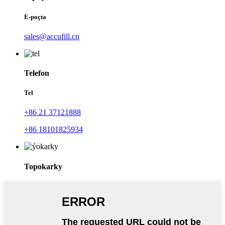
E-poçta
sales@accufill.cn
Telefon
Tel
+86 21 37121888
+86 18101825934
Topokarky