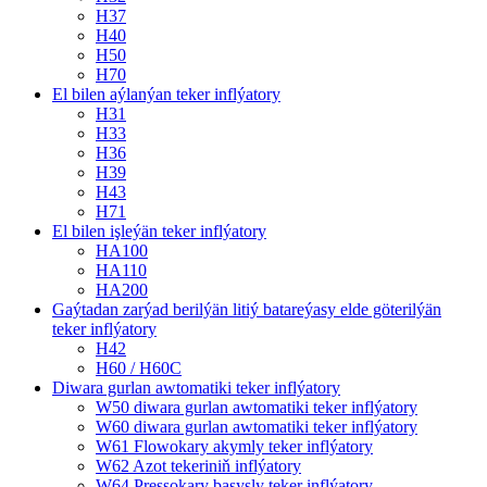
H37
H40
H50
H70
El bilen aýlanýan teker inflýatory
H31
H33
H36
H39
H43
H71
El bilen işleýän teker inflýatory
HA100
HA110
HA200
Gaýtadan zarýad berilýän litiý batareýasy elde göterilýän
teker inflýatory
H42
H60 / H60C
Diwara gurlan awtomatiki teker inflýatory
W50 diwara gurlan awtomatiki teker inflýatory
W60 diwara gurlan awtomatiki teker inflýatory
W61 Flowokary akymly teker inflýatory
W62 Azot tekeriniň inflýatory
W64 Pressokary basyşly teker inflýatory