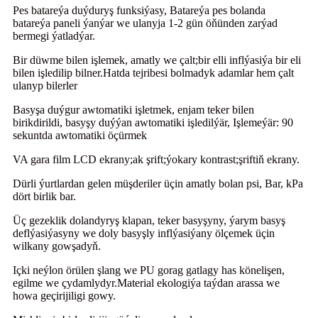
Pes batareýa duýduryş funksiýasy, Batareýa pes bolanda
batareýa paneli ýanýar we ulanyja 1-2 gün öňünden zarýad
bermegi ýatladýar.
Bir düwme bilen işlemek, amatly we çalt;bir elli inflýasiýa bir eli
bilen işledilip bilner.Hatda tejribesi bolmadyk adamlar hem çalt
ulanyp bilerler
Basyşa duýgur awtomatiki işletmek, enjam teker bilen
birikdirildi, basyşy duýýan awtomatiki işledilýär, Işlemeýär: 90
sekuntda awtomatiki öçürmek
VA gara film LCD ekrany;ak şrift;ýokary kontrast;şriftiň ekrany.
Dürli ýurtlardan gelen müşderiler üçin amatly bolan psi, Bar, kPa
dört birlik bar.
Üç gezeklik dolandyryş klapan, teker basyşyny, ýarym basyş
deflýasiýasyny we doly basyşly inflýasiýany ölçemek üçin
wilkany gowşadyň.
Içki neýlon örülen şlang we PU gorag gatlagy has könelişen,
egilme we çydamlydyr.Material ekologiýa taýdan arassa we
howa geçirijiligi gowy.