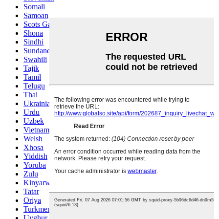
Somali
Samoan
Scots Gaelic
Shona
Sindhi
Sundanese
Swahili
Tajik
Tamil
Telugu
Thai
Ukrainian
Urdu
Uzbek
Vietnamese
Welsh
Xhosa
Yiddish
Yoruba
Zulu
Kinyarwanda
Tatar
Oriya
Turkmen
Uyghur