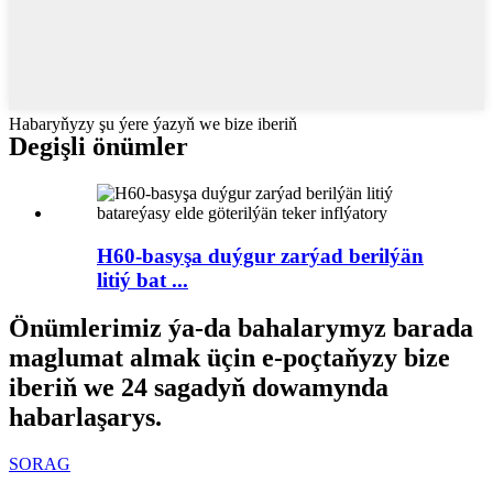
Habaryňyzy şu ýere ýazyň we bize iberiň
Degişli önümler
H60-basyşa duýgur zarýad berilýän
litiý bat ...
Önümlerimiz ýa-da bahalarymyz barada
maglumat almak üçin e-poçtaňyzy bize
iberiň we 24 sagadyň dowamynda
habarlaşarys.
SORAG