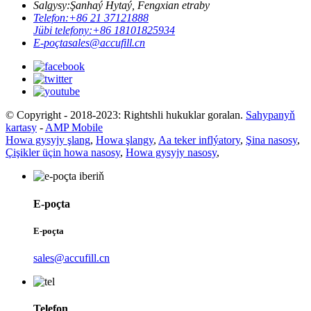
Salgysy:
Şanhaý Hytaý, Fengxian etraby
Telefon:
+86 21 37121888
Jübi telefony:
+86 18101825934
E-poçta
sales@accufill.cn
© Copyright - 2018-2023: Rightshli hukuklar goralan.
Sahypanyň
kartasy
-
AMP Mobile
Howa gysyjy şlang
,
Howa şlangy
,
Aa teker inflýatory
,
Şina nasosy
,
Çişikler üçin howa nasosy
,
Howa gysyjy nasosy
,
E-poçta
E-poçta
sales@accufill.cn
Telefon