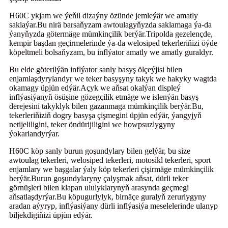
H60C ykjam we ýeňil dizaýny özünde jemleýär we amatly
saklaýar.Bu nirä barsaňyzam awtoulagyňyzda saklamaga ýa-da
ýanyňyzda götermäge mümkinçilik berýär.Tripolda gezelençde,
kempir başdan geçirmelerinde ýa-da welosiped tekerleriňizi öýde
köpeltmeli bolsaňyzam, bu inflýator amatly we amatly guraldyr.
Bu elde göterilýän inflýator sanly basyş ölçeýjisi bilen
enjamlaşdyrylandyr we teker basyşyny takyk we hakyky wagtda
okamagy üpjün edýär.Açyk we aňsat okalýan displeý
inflýasiýanyň ösüşine gözegçilik etmäge we islenýän basyş
derejesini takyklyk bilen gazanmaga mümkinçilik berýär.Bu,
tekerleriňiziň dogry basyşa çişmegini üpjün edýär, ýangyjyň
netijeliligini, teker öndürijiligini we howpsuzlygyny
ýokarlandyrýar.
H60C köp sanly burun goşundylary bilen gelýär, bu size
awtoulag tekerleri, welosiped tekerleri, motosikl tekerleri, sport
enjamlary we başgalar ýaly köp tekerleri çişirmäge mümkinçilik
berýär.Burun goşundylaryny çalyşmak aňsat, dürli teker
görnüşleri bilen klapan ululyklarynyň arasynda geçmegi
aňsatlaşdyrýar.Bu köpugurlylyk, birnäçe guralyň zerurlygyny
aradan aýyryp, inflýasiýany dürli inflýasiýa meselelerinde ulanyp
biljekdigiňizi üpjün edýär.