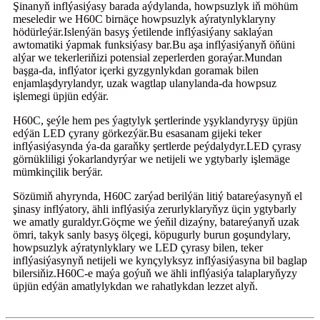
Şinanyň inflýasiýasy barada aýdylanda, howpsuzlyk iň möhüm
meseledir we H60C birnäçe howpsuzlyk aýratynlyklaryny
hödürleýär.Islenýän basyş ýetilende inflýasiýany saklaýan
awtomatiki ýapmak funksiýasy bar.Bu aşa inflýasiýanyň öňüni
alýar we tekerleriňizi potensial zeperlerden goraýar.Mundan
başga-da, inflýator içerki gyzgynlykdan goramak bilen
enjamlaşdyrylandyr, uzak wagtlap ulanylanda-da howpsuz
işlemegi üpjün edýär.
H60C, şeýle hem pes ýagtylyk şertlerinde yşyklandyryşy üpjün
edýän LED çyrany görkezýär.Bu esasanam gijeki teker
inflýasiýasynda ýa-da garaňky şertlerde peýdalydyr.LED çyrasy
görnükliligi ýokarlandyrýar we netijeli we ygtybarly işlemäge
mümkinçilik berýär.
Sözümiň ahyrynda, H60C zarýad berilýän litiý batareýasynyň el
şinasy inflýatory, ähli inflýasiýa zerurlyklaryňyz üçin ygtybarly
we amatly guraldyr.Göçme we ýeňil dizaýny, batareýanyň uzak
ömri, takyk sanly basyş ölçegi, köpugurly burun goşundylary,
howpsuzlyk aýratynlyklary we LED çyrasy bilen, teker
inflýasiýasynyň netijeli we kynçylyksyz inflýasiýasyna bil baglap
bilersiňiz.H60C-e maýa goýuň we ähli inflýasiýa talaplaryňyzy
üpjün edýän amatlylykdan we rahatlykdan lezzet alyň.