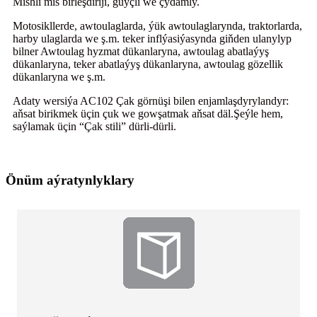
Mishli mis birleşdiriji, güýçli we çydamly.
Motosikllerde, awtoulaglarda, ýük awtoulaglarynda, traktorlarda,
harby ulaglarda we ş.m. teker inflýasiýasynda giňden ulanylyp
bilner Awtoulag hyzmat dükanlaryna, awtoulag abatlaýyş
dükanlaryna, teker abatlaýyş dükanlaryna, awtoulag gözellik
dükanlaryna we ş.m.
Adaty wersiýa AC102 Çak görnüşi bilen enjamlaşdyrylandyr:
aňsat birikmek üçin çuk we gowşatmak aňsat däl.Şeýle hem,
saýlamak üçin “Çak stili” dürli-dürli.
Önüm aýratynlyklary