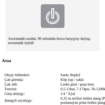
Awtomatiki usulda, 90 sekuntda howa basyşyny duýup,
awtomatik öçüriň
Arza
Okyjy bölümleri:
Sanly displeý
Çak görnüşi:
Klip ýap / sakla
Çak stili:
Leeke göni / goşa burç
Terezisi:
0,5-12bar, 7-174psi, 50-1200
Giriş ululygy:
1/4 "Aýal
0,35 m neýlon örülen şlang (
Şlangyň uzynlygy:
poslamaýan polat örülen şlang