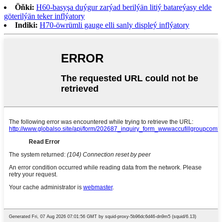
Öňki:
H60-basyşa duýgur zarýad berilýän litiý batareýasy elde
göterilýän teker inflýatory
Indiki:
H70-öwrümli gauge elli sanly displeý inflýatory