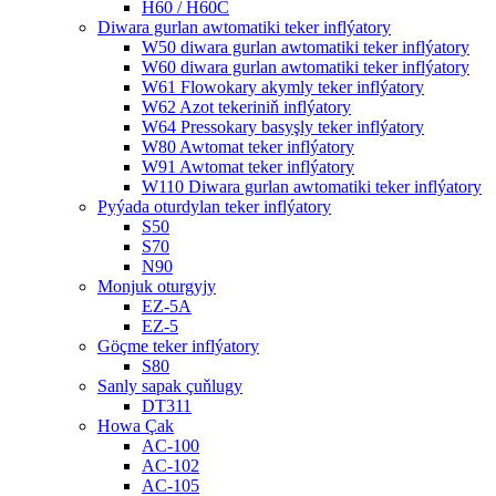
H60 / H60C
Diwara gurlan awtomatiki teker inflýatory
W50 diwara gurlan awtomatiki teker inflýatory
W60 diwara gurlan awtomatiki teker inflýatory
W61 Flowokary akymly teker inflýatory
W62 Azot tekeriniň inflýatory
W64 Pressokary basyşly teker inflýatory
W80 Awtomat teker inflýatory
W91 Awtomat teker inflýatory
W110 Diwara gurlan awtomatiki teker inflýatory
Pyýada oturdylan teker inflýatory
S50
S70
N90
Monjuk oturgyjy
EZ-5A
EZ-5
Göçme teker inflýatory
S80
Sanly sapak çuňlugy
DT311
Howa Çak
AC-100
AC-102
AC-105