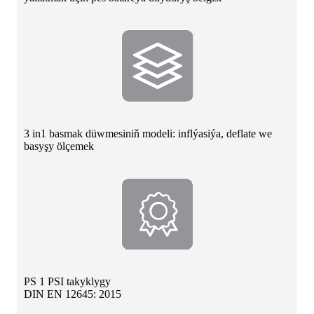
3 in1 basmak düwmesiniň modeli: inflýasiýa, deflate we
basyşy ölçemek
PS 1 PSI takyklygy
DIN EN 12645: 2015