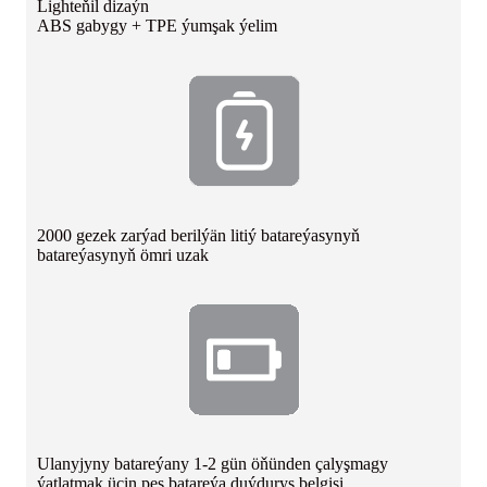
Lighteňil dizaýn
ABS gabygy + TPE ýumşak ýelim
2000 gezek zarýad berilýän litiý batareýasynyň
batareýasynyň ömri uzak
Ulanyjyny batareýany 1-2 gün öňünden çalyşmagy
ýatlatmak üçin pes batareýa duýduryş belgisi