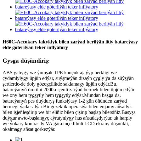
H60C-Accokary takyklyk bilen zarýad berilýän litiý batareýasy
elde göterilýän teker inflýatory
Gysga düşündiriş:
ABS gabygy we ýumşak TPE kauçuk ajaýyp berkligi we
çydamlylygy üpjün edýär, süýşmeýän dizaýn çygly ýa-da süýşýän
şertlerde-de doly gözegçilikde saklamagy üpjün edýär.Bu,
batareýanyň ömrüni 2000-e çenli zarýad bermek bilen üpjün edýär
we ony hem tygşytly hem tygşytly edýär.Mundan başga-da,
batareýanyň pes duýduryş funksiýasy 1-2 gün öňünden zarýad
bermegi ýada salýar.Bir gezeklik operasiýa bilen enjamy aňsatlyk
bilen işjeňleşdirip we bir eliňiz bilen çişirip başlap bilersiňiz.Basyşa
duýgur awto-başlangyç aýratynlygy has aňsatlaşdyrýar, ak harply
we ýokary kontrastly VA gara inçe filmli LCD ekrany düşnükli,
okalmagy aňsat görkezýär.