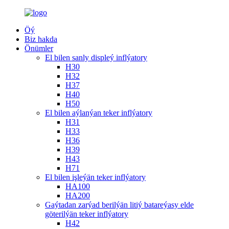
Öý
Biz hakda
Önümler
El bilen sanly displeý inflýatory
H30
H32
H37
H40
H50
El bilen aýlanýan teker inflýatory
H31
H33
H36
H39
H43
H71
El bilen işleýän teker inflýatory
HA100
HA200
Gaýtadan zarýad berilýän litiý batareýasy elde
göterilýän teker inflýatory
H42