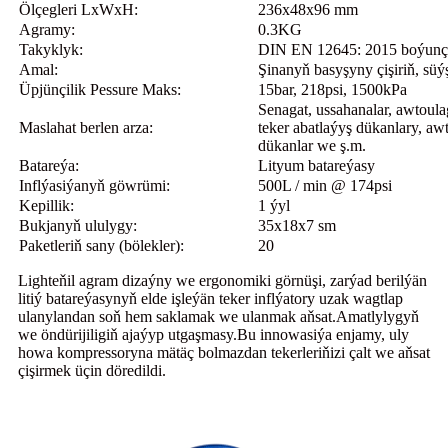
Ölçegleri LxWxH:
236x48x96 mm
Agramy:
0.3KG
Takyklyk:
DIN EN 12645: 2015 boýunça
Amal:
Şinanyň basyşyny çişiriň, süý
Üpjünçilik Pessure Maks:
15bar, 218psi, 1500kPa
Senagat, ussahanalar, awtoula
Maslahat berlen arza:
teker abatlaýyş dükanlary, a
dükanlar we ş.m.
Batareýa:
Lityum batareýasy
Inflýasiýanyň göwrümi:
500L / min @ 174psi
Kepillik:
1 ýyl
Bukjanyň ululygy:
35x18x7 sm
Paketleriň sany (bölekler):
20
Lighteňil agram dizaýny we ergonomiki görnüşi, zarýad berilýän
litiý batareýasynyň elde işleýän teker inflýatory uzak wagtlap
ulanylandan soň hem saklamak we ulanmak aňsat.Amatlylygyň
we öndürijiligiň ajaýyp utgaşmasy.Bu innowasiýa enjamy, uly
howa kompressoryna mätäç bolmazdan tekerleriňizi çalt we aňsat
çişirmek üçin döredildi.