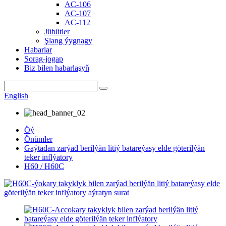
AC-106
AC-107
AC-112
Jübütler
Şlang ýygnagy
Habarlar
Sorag-jogap
Biz bilen habarlaşyň
English
Öý
Önümler
Gaýtadan zarýad berilýän litiý batareýasy elde göterilýän
teker inflýatory
H60 / H60C