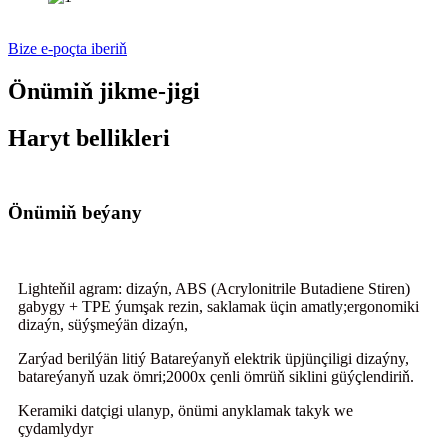
Bize e-poçta iberiň
Önümiň jikme-jigi
Haryt bellikleri
Önümiň beýany
Lighteňil agram: dizaýn, ABS (Acrylonitrile Butadiene Stiren)
gabygy + TPE ýumşak rezin, saklamak üçin amatly;ergonomiki
dizaýn, süýşmeýän dizaýn,
Zarýad berilýän litiý Batareýanyň elektrik üpjünçiligi dizaýny,
batareýanyň uzak ömri;2000x çenli ömrüň siklini güýçlendiriň.
Keramiki datçigi ulanyp, önümi anyklamak takyk we
çydamlydyr