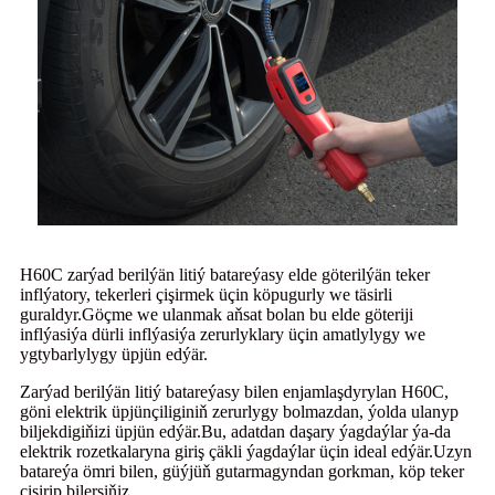
H60C zarýad berilýän litiý batareýasy elde göterilýän teker
inflýatory, tekerleri çişirmek üçin köpugurly we täsirli
guraldyr.Göçme we ulanmak aňsat bolan bu elde göteriji
inflýasiýa dürli inflýasiýa zerurlyklary üçin amatlylygy we
ygtybarlylygy üpjün edýär.
Zarýad berilýän litiý batareýasy bilen enjamlaşdyrylan H60C,
göni elektrik üpjünçiliginiň zerurlygy bolmazdan, ýolda ulanyp
biljekdigiňizi üpjün edýär.Bu, adatdan daşary ýagdaýlar ýa-da
elektrik rozetkalaryna giriş çäkli ýagdaýlar üçin ideal edýär.Uzyn
batareýa ömri bilen, güýjüň gutarmagyndan gorkman, köp teker
çişirip bilersiňiz.